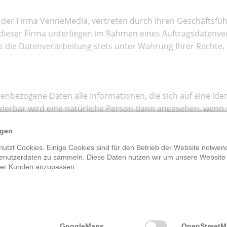
 der Firma VenneMedia, vertreten durch ihren Geschäftsfüh
n dieser Firma unterliegen im Rahmen eines Auftragsdatenve
ss die Datenverarbeitung stets unter Wahrung Ihrer Rechte, 
bezogene Daten alle Informationen, die sich auf eine identi
fizierbar wird eine natürliche Person dann angesehen, wenn 
ner Kennnummer, Standortdaten, einer Online-Kennung od
ngen
usdruck ihrer physischen, physiologischen, genetischen, psyc
utzt Cookies. Einige Cookies sind für den Betrieb der Website notwend
enutzerdaten zu sammeln. Diese Daten nutzen wir um unsere Website
rer Kunden anzupassen.
lung von Logfiles
 Webseite, d.h. wenn Sie sich nicht registrieren oder uns 
r Webseite die Informationen, die uns durch Ihren Browser ü
GoogleMaps
OpenStreet