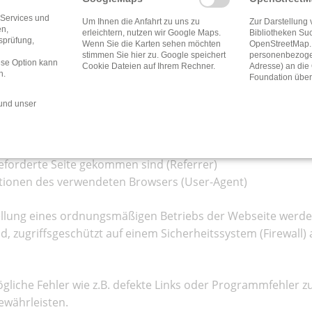
olldatei, dem Webserver Logfile erfasst.
 Services und
Um Ihnen die Anfahrt zu uns zu
Zur Darstellung 
en,
erleichtern, nutzen wir Google Maps.
Bibliotheken Su
tsprüfung,
die folgenden Daten:
Wenn Sie die Karten sehen möchten
OpenStreetMap.
stimmen Sie hier zu. Google speichert
personenbezogen
ese Option kann
Cookie Dateien auf Ihrem Rechner.
Adresse) an di
n.
Foundation über
und unser
en Server gestellt hat
ngeforderte Seite gekommen sind (Referrer)
ationen des verwendeten Browsers (User-Agent)
ellung eines ordnungsmäßigen Betriebs der Webseite werden
, zugriffsgeschützt auf einem Sicherheitssystem (Firewall)
ögliche Fehler wie z.B. defekte Links oder Programmfehler 
ewährleisten.