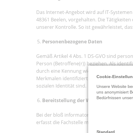
Das Internet-Angebot wird auf IT-Systemen
48361 Beelen, vorgehalten. Die Tätigkeite
unserer Kontrolle. So ist gewährleistet, da
Personenbezogene Daten
Gemäß Artikel 4 Abs. 1 DS-GVO sind personen
Person (Betroffene(r)) beziehen. Als identi
durch eine Kennung wie ihrem Namen, ei
Cookie-Einstellu
Merkmalen identifiziert werden kann, die A
sozialen Identität sind.
Unsere Website ben
uns anonymisiert B
Bedürfnissen unse
Bereitstellung der Webseite und Erstel
Bei der bloß informatorischen Nutzung der
erfasst die Fachstelle mit jedem Aufruf de
Standard