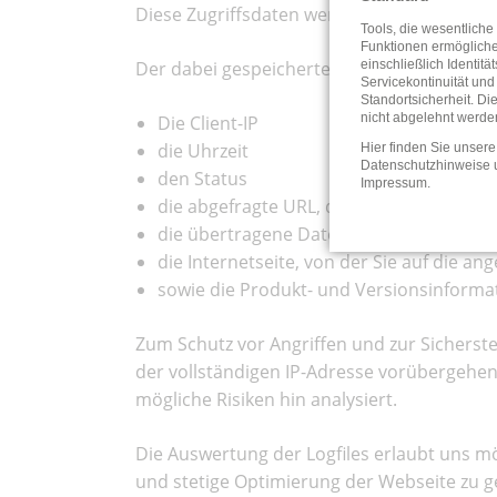
Diese Zugriffsdaten werden in einer Protok
Tools, die wesentliche
Funktionen ermöglich
einschließlich Identitä
Der dabei gespeicherte Datensatz enthält 
Servicekontinuität und
Standortsicherheit. Di
nicht abgelehnt werde
Die Client-IP
die Uhrzeit
Hier finden Sie unsere
Datenschutzhinweise
den Status
Impressum
.
die abgefragte URL, die Ihr Browser an d
die übertragene Datenmenge
die Internetseite, von der Sie auf die a
sowie die Produkt- und Versionsinform
Zum Schutz vor Angriffen und zur Sicherst
der vollständigen IP-Adresse vorübergehend
mögliche Risiken hin analysiert.
Die Auswertung der Logfiles erlaubt uns m
und stetige Optimierung der Webseite zu g