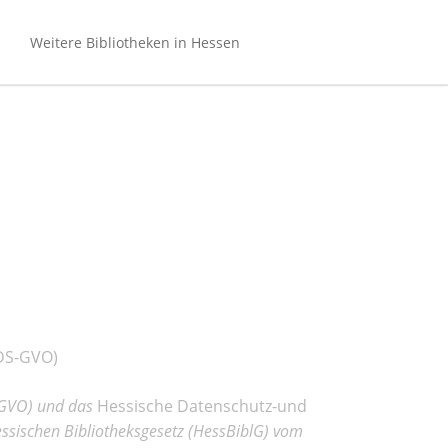
Navigation
überspringen
Weitere Bibliotheken in Hessen
Bibliotheken Hessen (gesamt)
Bibliotheken Bergstraße
Bibliotheken Main-Kinzig
Bibliotheken Mittelhessen
Bibliotheken Nordhessen
OnleiheVerbundHessen
(DS-GVO)
-GVO) und das
Hessische Datenschutz-und
sischen Bibliotheksgesetz (HessBiblG) vom