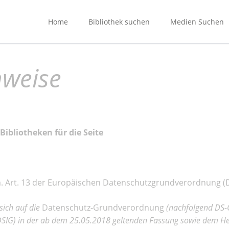
Home
Bibliothek suchen
Medien Suchen
Bad Homburg
nweise
Darmstadt
Frankfurt
Neu-Isenburg
Offenbach
 Bibliotheken für die Seite
Rüsselsheim
Trebur
Wiesbaden
m. Art. 13 der Europäischen Datenschutzgrundverordnung 
sich auf die
Datenschutz-Grundverordnung
(nachfolgend DS
SIG) in der ab dem 25.05.2018 geltenden Fassung sowie dem Hes