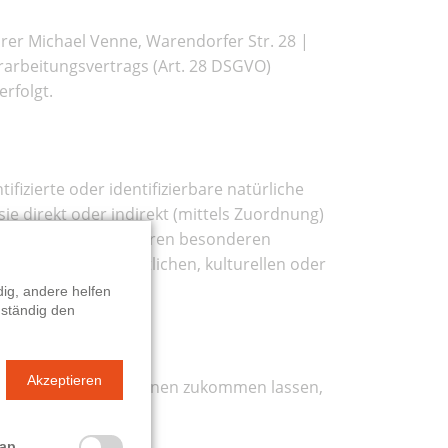
rer Michael Venne, Warendorfer Str. 28 |
rarbeitungsvertrags (Art. 28 DSGVO)
erfolgt.
fizierte oder identifizierbare natürliche
sie direkt oder indirekt (mittels Zuordnung)
er einem oder mehreren besonderen
hischen, wirtschaftlichen, kulturellen oder
ig, andere helfen
 ständig den
Akzeptieren
anderweitig Informationen zukommen lassen,
bermittelt werden.
Map