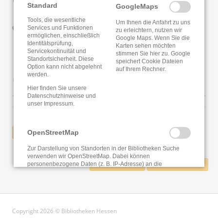
Standard
GoogleMaps
Tools, die wesentliche
Um Ihnen die Anfahrt zu uns
Services und Funktionen
Google Routenplaner
zu erleichtern, nutzen wir
ermöglichen, einschließlich
Google Maps. Wenn Sie die
Identitätsprüfung,
Karten sehen möchten
Servicekontinuität und
stimmen Sie hier zu. Google
Standortsicherheit. Diese
speichert Cookie Dateien
Option kann nicht abgelehnt
auf Ihrem Rechner.
Öffnungszeiten
werden.
Hier finden Sie unsere
Datenschutzhinweise
und
unser
Impressum
.
OpenStreetMap
ZURÜCK
Zur Darstellung von Standorten in der Bibliotheken Suche
verwenden wir OpenStreetMap. Dabei können
personenbezogene Daten (z. B. IP-Adresse) an die
SEITE DRUCKEN
SEITE EMPFEHLEN
OpenStreetMap Foundation übertragen werden.
Copyright 2026 © Bibliotheken Hessen