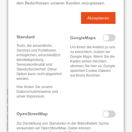
den Bedürfnissen unserer Kunden anzupassen.
Akzeptieren
Standard
GoogleMaps
Tools, die wesentliche
Um Ihnen die Anfahrt zu uns
Services und Funktionen
zu erleichtern, nutzen wir
ermöglichen, einschließlich
Google Maps. Wenn Sie die
Identitätsprüfung,
Karten sehen möchten
Servicekontinuität und
stimmen Sie hier zu. Google
Standortsicherheit. Diese
speichert Cookie Dateien
Option kann nicht abgelehnt
auf Ihrem Rechner.
werden.
Hier finden Sie unsere
WLAN
Datenschutzhinweise
und
unser
Impressum
.
Deutsche Fernleihe
Regionaler Bibliotheksausweis
OpenStreetMap
RFID
Zur Darstellung von Standorten in der Bibliotheken Suche
Regionales Katalogportal
verwenden wir OpenStreetMap. Dabei können