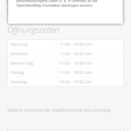
personenbezogene Daten (z. B. IP-Adresse) an die
Online Anmeldung
OpenStreetMap Foundation übertragen werden.
Bibliothek der Dinge
Öffnungszeiten
Dienstag
11:00 - 19:00 Uhr
Mittwoch
11:00 - 18:00 Uhr
Donnerstag
11:00 - 19:00 Uhr
Freitag
11:00 - 18:00 Uhr
Samstag
10:00 - 13:00 Uhr
Weitere Standorte der Stadtbibliothek Neu-Isenburg: